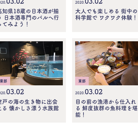
03.02
03.02
020.
2020.
高知県18蔵の日本酒が揃
大人でも楽しめる 街中の
う 日本酒専門のバルへ行
科学館で ワクワク体験！
ってみよう！
東部
東部
03.02
03.02
020.
2020.
室戸の海の生き物に出会
目の前の漁港から仕入れ
える 懐かしさ漂う水族館
る 鮮度抜群の魚料理を堪
能！