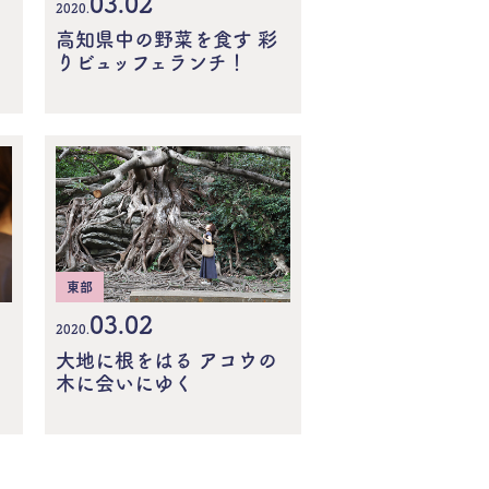
03.02
2020.
高知県中の野菜を食す 彩
りビュッフェランチ！
東部
03.02
2020.
大地に根をはる アコウの
木に会いにゆく