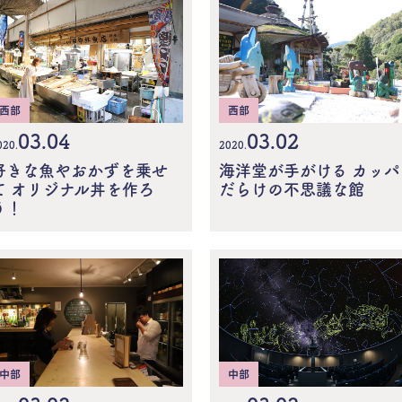
西部
西部
03.04
03.02
020.
2020.
好きな魚やおかずを乗せ
海洋堂が手がける カッパ
て オリジナル丼を作ろ
だらけの不思議な館
う！
中部
中部