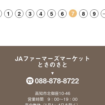
7
←
1
2
3
4
5
6
8
9
JAファーマーズマーケット
とさのさと
088-878-8722
高知市北御座10-46
営業時間 9：00〜19：00
年中無休（1月1〜4日を除く）