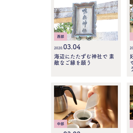
西部
03.04
2020.
2
海辺にたたずむ神社で 素
敵なご縁を願う
中部