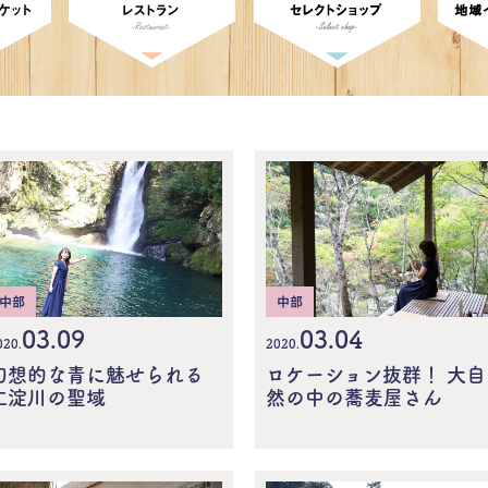
中部
中部
03.09
03.04
020.
2020.
幻想的な青に魅せられる
ロケーション抜群！ 大自
仁淀川の聖域
然の中の蕎麦屋さん