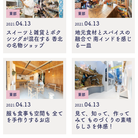
東部
東部
04.13
04.13
2021.
2021.
スイーツと雑貨とボク
地元食材とスパイスの
シングが混在する 香北
融合で 南インドを感じ
の名物ショップ
る一皿
東部
東部
04.13
04.13
2021.
2021.
服も食事も空間も 全て
見て、知って、作って
を手作りするお店
みて ものづくりの素晴
らしさを体感！