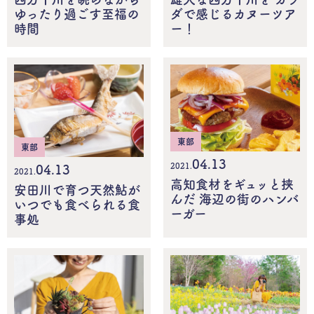
ゆったり過ごす至福の
ダで感じるカヌーツア
時間
ー！
東部
東部
04.13
2021.
04.13
2021.
高知食材をギュッと挟
安田川で育つ天然鮎が
んだ 海辺の街のハンバ
いつでも食べられる食
ーガー
事処