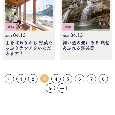
北部
北部
04.13
04.13
2021.
2021.
山を眺めながら 野菜た
細い道の先にある 風情
っぷりランチをいただ
あふれる渓谷美
きます！
3
←
1
2
4
5
6
7
8
9
→