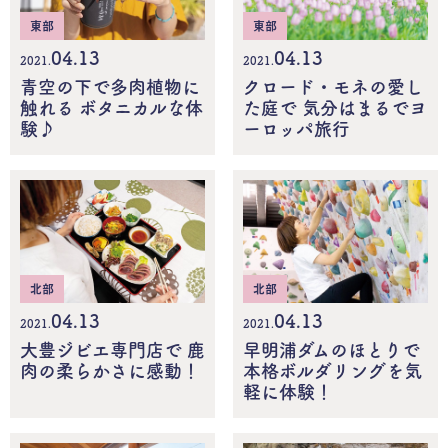
東部
東部
04.13
04.13
2021.
2021.
青空の下で多肉植物に
クロード・モネの愛し
触れる ボタニカルな体
た庭で 気分はまるでヨ
験♪
ーロッパ旅行
北部
北部
04.13
04.13
2021.
2021.
大豊ジビエ専門店で 鹿
早明浦ダムのほとりで
肉の柔らかさに感動！
本格ボルダリングを気
軽に体験！