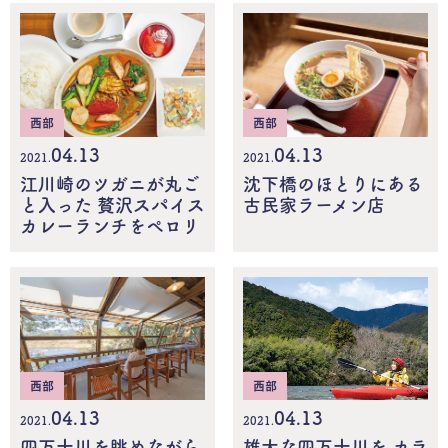
西部
西部
04.13
04.13
2021.
2021.
江川崎のツガニが丸ご
沈下橋のほとりにある
と入った 贅沢スパイス
古民家ラーメン店
カレーランチをペロリ
西部
西部
04.13
04.13
2021.
2021.
四万十川を眺めながら
雄大な四万十川を カラ