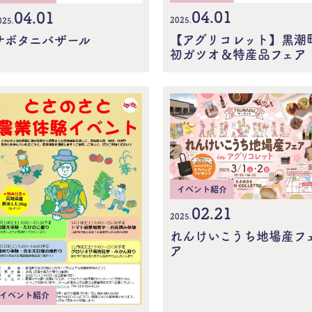
04.01
04.01
2025.
025.
【アグリコレット】黒潮
サボタニバザール
初ガツオ＆特産品フェア
イベント紹介
02.21
2025.
れんけいこうち地場産フ
ア
イベント紹介