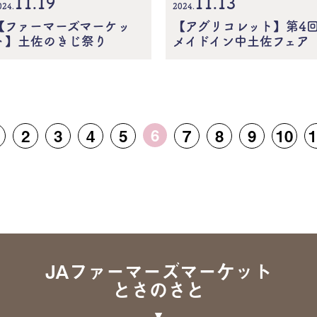
11.13
11.19
2024.
024.
【アグリコレット】第4
【ファーマーズマーケッ
メイドイン中土佐フェア
ト】土佐のきじ祭り
6
2
3
4
5
7
8
9
10
1
JAファーマーズマーケット
とさのさと