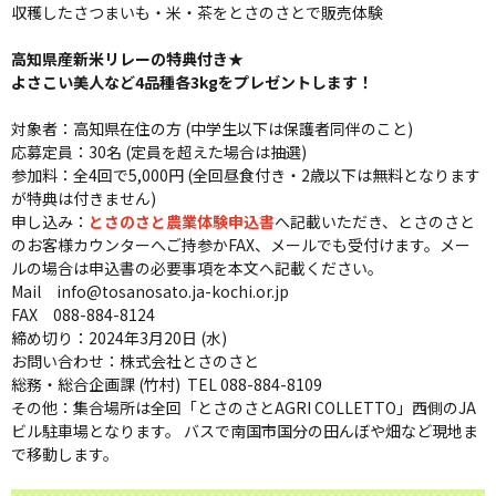
収穫したさつまいも・米・茶をとさのさとで販売体験
高知県産新米リレーの特典付き★
よさこい美人など4品種各3kgをプレゼントします！
対象者：高知県在住の方 (中学生以下は保護者同伴のこと)
応募定員：30名 (定員を超えた場合は抽選)
参加料：全4回で5,000円 (全回昼食付き・2歳以下は無料となります
が特典は付きません)
申し込み：
とさのさと農業体験申込書
へ記載いただき、とさのさと
のお客様カウンターへご持参かFAX、メールでも受付けます。メー
ルの場合は申込書の必要事項を本文へ記載ください。
Mail info@tosanosato.ja-kochi.or.jp
FAX 088-884-8124
締め切り：2024年3月20日 (水)
お問い合わせ：株式会社とさのさと
総務・総合企画課 (竹村) TEL 088-884-8109
その他：集合場所は全回「とさのさとAGRI COLLETTO」西側のJA
ビル駐車場となります。 バスで南国市国分の田んぼや畑など現地ま
で移動します。